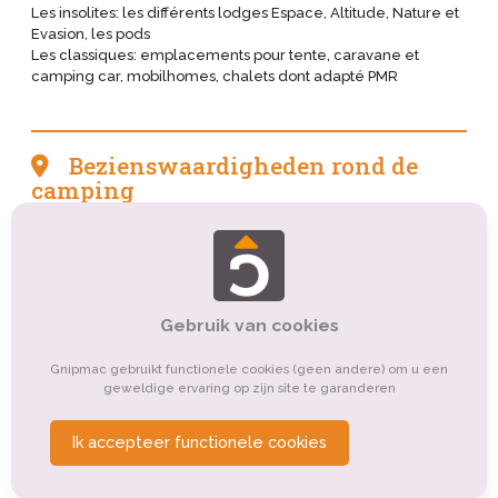
Les insolites: les différents lodges Espace, Altitude, Nature et
Evasion, les pods
Les classiques: emplacements pour tente, caravane et
camping car, mobilhomes, chalets dont adapté PMR
Bezienswaardigheden rond de
camping
Tourisme culturel
Tourisme de nature, d'observation
Tourisme sportif et de loisirs
Organismes de tourisme
Gebruik van cookies
Tourisme montagnard
Tourisme d'affaires
Autre
Gnipmac gebruikt functionele cookies (geen andere) om u een
Tourisme balnéaire, tourisme bleu
geweldige ervaring op zijn site te garanderen
Tourisme religieux ou spirituel
Ik accepteer functionele cookies
Tourisme gastronomique