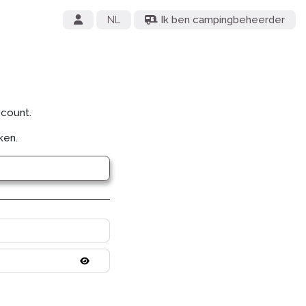
NL
Ik ben campingbeheerder
ccount.
ken.