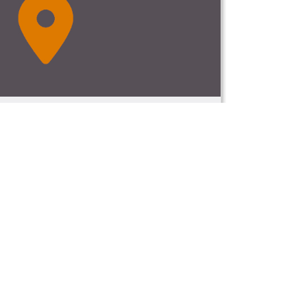
 et de loisirs
ssager
km)
les-Bains
km)
km)
 Intercommunal de Néris-les-Bains
km)
km)