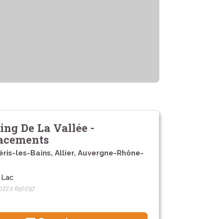
ng De La Vallée -
acements
ris-les-Bains, Allier, Auvergne-Rhône-
 Lac
027,2.650297