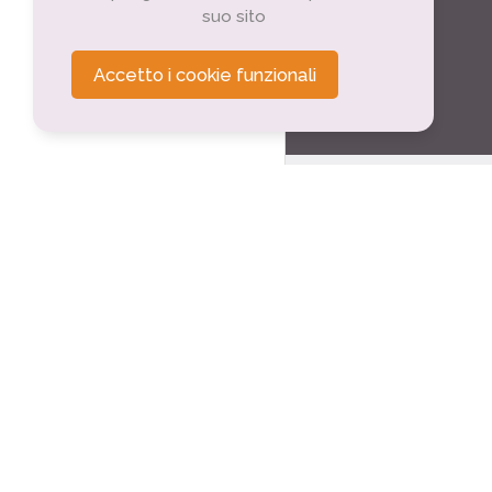
suo sito
Accetto i cookie funzionali
Tourisme sportif
Théâtre André Me
Néris-les-Bains (0.6
Thermes de Néris-
Néris-les-Bains (0.7
Casino
Néris-les-Bains (0.7
Office de Tourisme
Néris-les-Bains (0.7
Spa Les Nériades
Néris-les-Bains (0.8