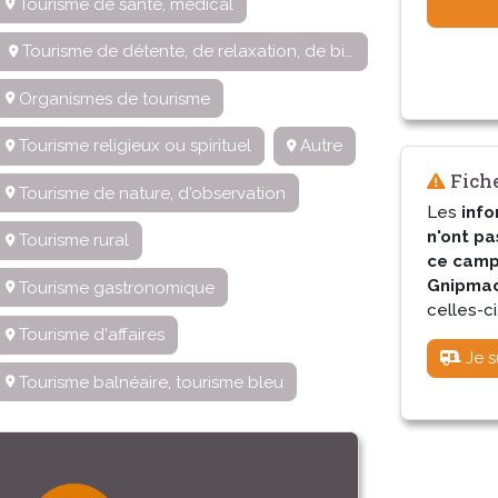
Tourisme de santé, médical
Tourisme de détente, de relaxation, de bien-être
Organismes de tourisme
Tourisme religieux ou spirituel
Autre
Fiche
Tourisme de nature, d'observation
Les
info
n'ont pa
Tourisme rural
ce camp
Gnipmac 
Tourisme gastronomique
celles-ci
Tourisme d'affaires
Je s
Tourisme balnéaire, tourisme bleu