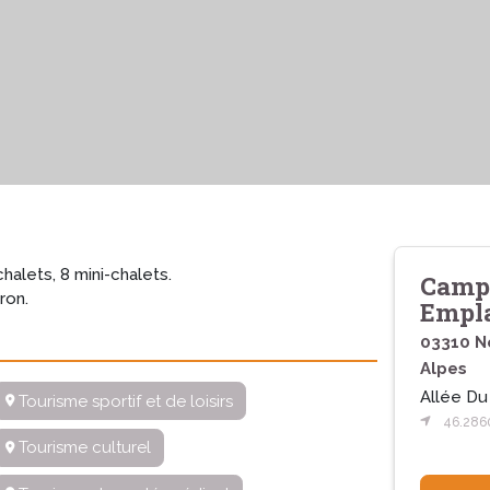
alets, 8 mini-chalets.
Campi
ron.
Empl
03310 Né
Alpes
Allée Du
Tourisme sportif et de loisirs
46.286
Tourisme culturel