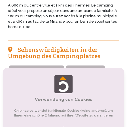
A 600 m du centre ville et 1 km des Thermes, Le camping
idéal vous propose un séjour dans une ambiance familiale. A
100 m du camping, vous aurez accès à la piscine municipale
et à 500 m au lac de la Mirande pour un bain de soleil sur les
bords du lac.
Sehenswürdigkeiten in der
Umgebung des Campingplatzes
Tourisme sportif et de loisirs
Tourisme culturel
Tourisme gastronomique
Organismes de tourisme
Tourisme religieux ou spirituel
Verwendung von Cookies
Tourisme de santé, médical
Gnipmac verwendet funktionale Cookies (keine anderen), um
Tourisme de détente, de relaxation, de bien-être
Ihnen eine schöne Erfahrung auf ihrer Website zu garantieren
Tourisme de nature, d'observation
Tourisme d'affaires
.