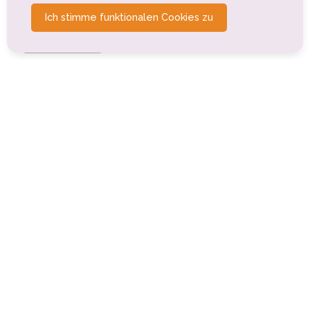
Autre
Tourisme balnéaire, tourisme bleu
Ich stimme funktionalen Cookies zu
Tourisme rural
Tourisme sportif et de loisirs
City stade d'Allevard
Allevard (0km)
Piscine Allevard
Allevard (0.3km)