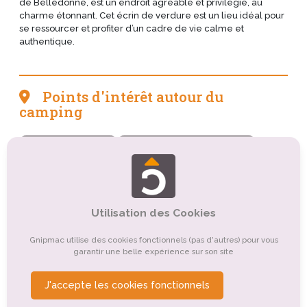
de Belledonne, est un endroit agréable et privilégié, au
charme étonnant. Cet écrin de verdure est un lieu idéal pour
se ressourcer et profiter d’un cadre de vie calme et
authentique.
Points d'intérêt autour du
camping
Tourisme culturel
Tourisme sportif et de loisirs
Tourisme religieux ou spirituel
Tourisme de nature, d'observation
Utilisation des Cookies
Organismes de tourisme
Tourisme gastronomique
Gnipmac utilise des cookies fonctionnels (pas d'autres) pour vous
Tourisme de santé, médical
garantir une belle expérience sur son site
Tourisme de détente, de relaxation, de bien-être
J'accepte les cookies fonctionnels
Tourisme montagnard
Tourisme d'affaires